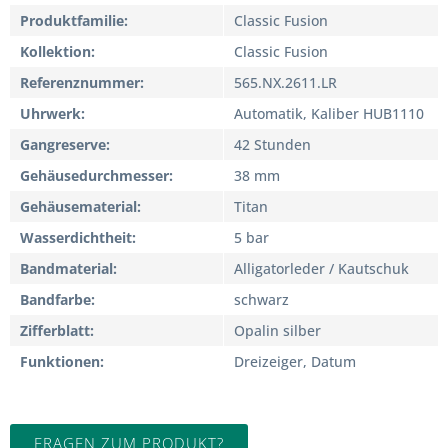
Produktfamilie
Classic Fusion
Kollektion
Classic Fusion
Referenznummer
565.NX.2611.LR
Uhrwerk
Automatik, Kaliber HUB1110
Gangreserve
42 Stunden
Gehäusedurchmesser
38 mm
Gehäusematerial
Titan
Wasserdichtheit
5 bar
Bandmaterial
Alligatorleder / Kautschuk
Bandfarbe
schwarz
Zifferblatt
Opalin silber
Funktionen
Dreizeiger, Datum
FRAGEN ZUM PRODUKT?