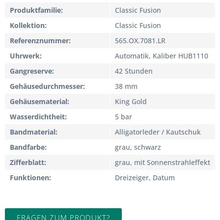
Produktfamilie
Classic Fusion
Kollektion
Classic Fusion
Referenznummer
565.OX.7081.LR
Uhrwerk
Automatik, Kaliber HUB1110
Gangreserve
42 Stunden
Gehäusedurchmesser
38 mm
Gehäusematerial
King Gold
Wasserdichtheit
5 bar
Bandmaterial
Alligatorleder / Kautschuk
Bandfarbe
grau, schwarz
Zifferblatt
grau, mit Sonnenstrahleffekt
Funktionen
Dreizeiger, Datum
FRAGEN ZUM PRODUKT?