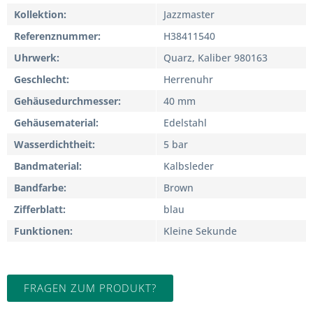
Kollektion
Jazzmaster
Referenznummer
H38411540
Uhrwerk
Quarz, Kaliber 980163
Geschlecht
Herrenuhr
Gehäusedurchmesser
40 mm
Gehäusematerial
Edelstahl
Wasserdichtheit
5 bar
Bandmaterial
Kalbsleder
Bandfarbe
Brown
Zifferblatt
blau
Funktionen
Kleine Sekunde
FRAGEN ZUM PRODUKT?