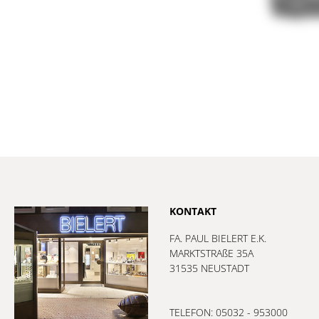
KONTAKT
FA. PAUL BIELERT E.K.
MARKTSTRAßE 35A
31535 NEUSTADT
TELEFON: 05032 - 953000