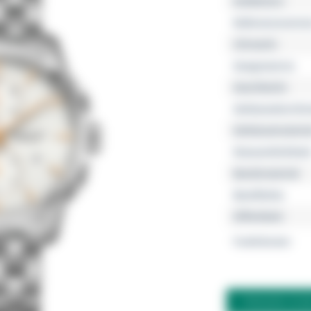
Kollektion
Referenznumme
Uhrwerk
Gangreserve
Geschlecht
Gehäusedurchm
Gehäusemateria
Wasserdichtheit
Bandmaterial
Bandfarbe
Zifferblatt
Funktionen
FRAGEN ZU