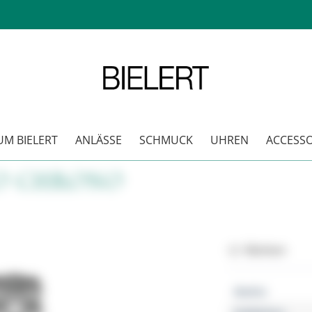
M BIELERT
ANLÄSSE
SCHMUCK
UHREN
ACCESSO
O CHRONO
Merken
Marke