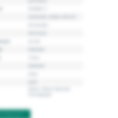
Jazzmaster
r
H32586111
Automatik, Kaliber A05.H21
60 Stunden
Herrenuhr
esser
42 mm
l
Edelstahl
10 bar
Edelstahl
Silver
weiß
Datum, Kleine Sekunde,
Chronograph
M PRODUKT?