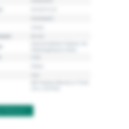
vívoactive®
r
010-02172-32
Smartwatch
Unisex
esser
40 mm
Faserverstärktes Polymer mit
l
Polymergehäuse hinten
5 bar
Silikon
rosa
MIP-Display (Memory in Pixel)
218 x 218 Pixel
M PRODUKT?