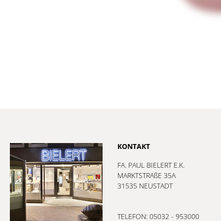
KONTAKT
FA. PAUL BIELERT E.K.
MARKTSTRAßE 35A
31535 NEUSTADT
TELEFON: 05032 - 953000