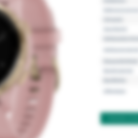
Kollektion
Referenznumme
Uhrwerk
Geschlecht
Gehäusedurchm
Gehäusemateria
Wasserdichtheit
Bandmaterial
Bandfarbe
Zifferblatt
FRAGEN ZU