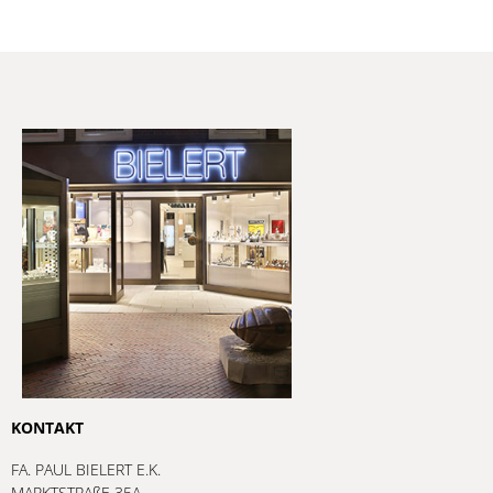
KONTAKT
FA. PAUL BIELERT E.K.
MARKTSTRAßE 35A