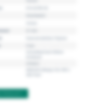
Venu®
r
010-02785-00
Smartwatch
Unisex
esser
41 mm
l
Faserverstärktes Polymer
5 bar
Schnellwechsel-Silikon-
Armband
schwarz
AMOLED (Always-On) 390 x
390 Pixel
M PRODUKT?