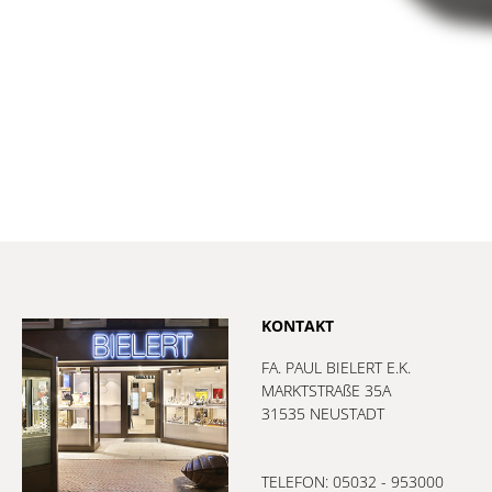
KONTAKT
FA. PAUL BIELERT E.K.
MARKTSTRAßE 35A
31535 NEUSTADT
TELEFON: 05032 - 953000