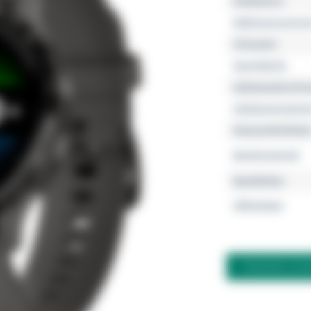
Kollektion
Referenznumme
Uhrwerk
Geschlecht
Gehäusedurchm
Gehäusemateria
Wasserdichtheit
Bandmaterial
Bandfarbe
Zifferblatt
FRAGEN ZU