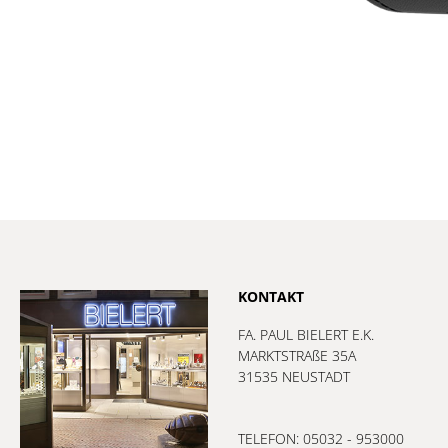
KONTAKT
FA. PAUL BIELERT E.K.
MARKTSTRAßE 35A
31535 NEUSTADT
TELEFON: 05032 - 953000