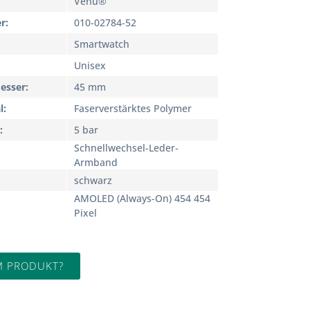
Venu®
r
010-02784-52
Smartwatch
Unisex
esser
45 mm
l
Faserverstärktes Polymer
5 bar
Schnellwechsel-Leder-
Armband
schwarz
AMOLED (Always-On) 454 454
Pixel
M PRODUKT?