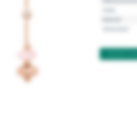
Referenznumme
Farbe
Material
Schmuckart
FRAGEN ZU