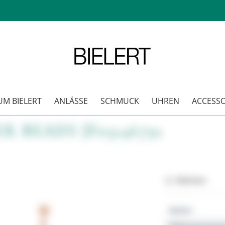
M BIELERT
ANLÄSSE
SCHMUCK
UHREN
ACCESSO
 BEADS JF03146791
Merken
Marke