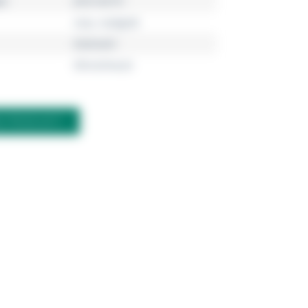
r
JF03146791
rosa, roségold
Edelstahl
Ohrschmuck
M PRODUKT?