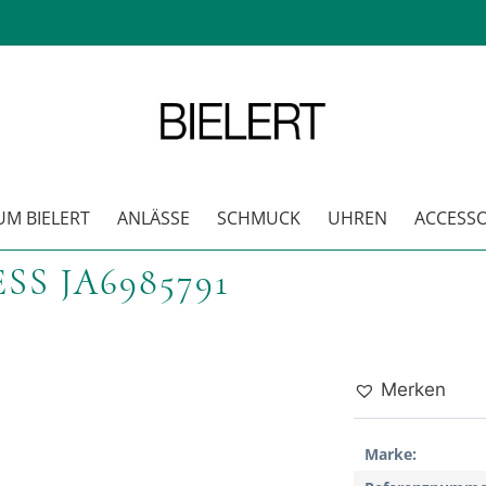
M BIELERT
ANLÄSSE
SCHMUCK
UHREN
ACCESSO
S JA6985791
Merken
Marke