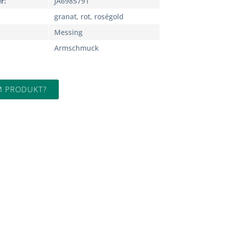
r
JA6985791
granat, rot, roségold
Messing
Armschmuck
M PRODUKT?