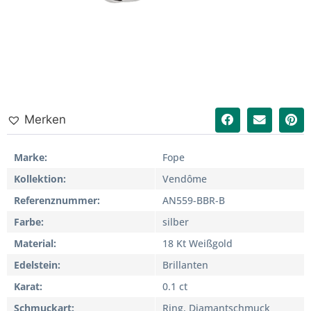
Merken
Marke
Fope
Kollektion
Vendôme
Referenznummer
AN559-BBR-B
Farbe
silber
Material
18 Kt Weißgold
Edelstein
Brillanten
Karat
0.1 ct
Schmuckart
Ring, Diamantschmuck