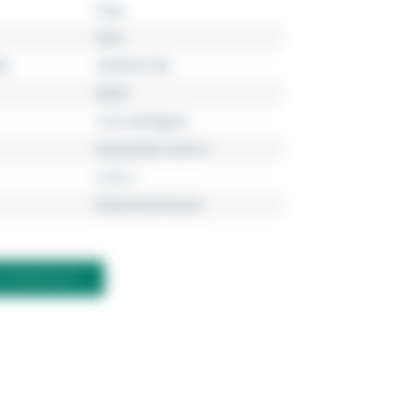
Fope
Solo
r
00206GX-BN
Weiß
18 Kt Weißgold
Diamanten 0.29 ct.
0.29 ct
Diamantschmuck
M PRODUKT?