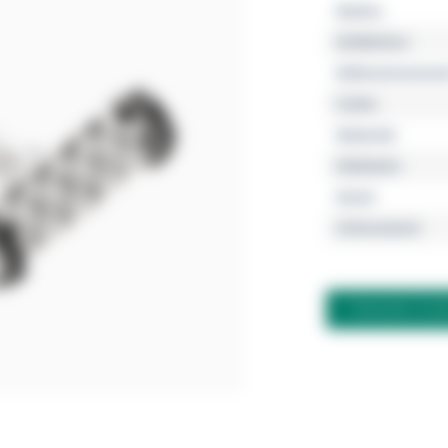
Marke
Kollektion
Referenznumme
Farbe
Material
Edelstein
Karat
Schmuckart
FRAGEN ZU