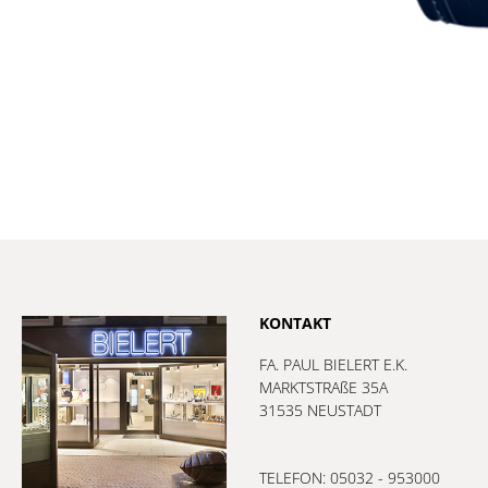
KONTAKT
FA. PAUL BIELERT E.K.
MARKTSTRAßE 35A
31535 NEUSTADT
TELEFON: 05032 - 953000