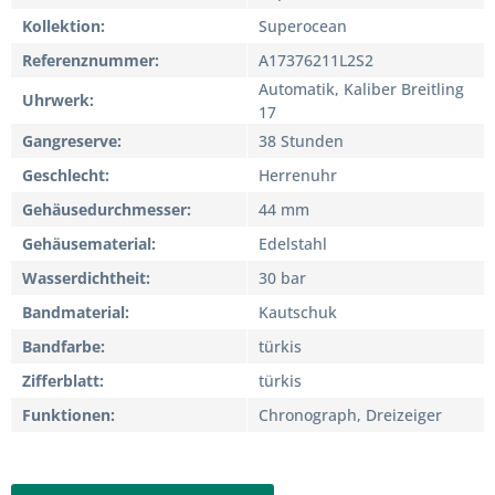
Kollektion
Superocean
Referenznummer
A17376211L2S2
Automatik, Kaliber Breitling
Uhrwerk
17
Gangreserve
38 Stunden
Geschlecht
Herrenuhr
Gehäusedurchmesser
44 mm
Gehäusematerial
Edelstahl
Wasserdichtheit
30 bar
Bandmaterial
Kautschuk
Bandfarbe
türkis
Zifferblatt
türkis
Funktionen
Chronograph, Dreizeiger