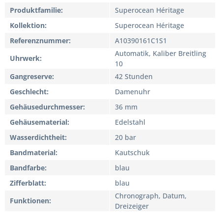
Produktfamilie
Superocean Héritage
Kollektion
Superocean Héritage
Referenznummer
A10390161C1S1
Automatik, Kaliber Breitling
Uhrwerk
10
Gangreserve
42 Stunden
Geschlecht
Damenuhr
Gehäusedurchmesser
36 mm
Gehäusematerial
Edelstahl
Wasserdichtheit
20 bar
Bandmaterial
Kautschuk
Bandfarbe
blau
Zifferblatt
blau
Chronograph, Datum,
Funktionen
Dreizeiger