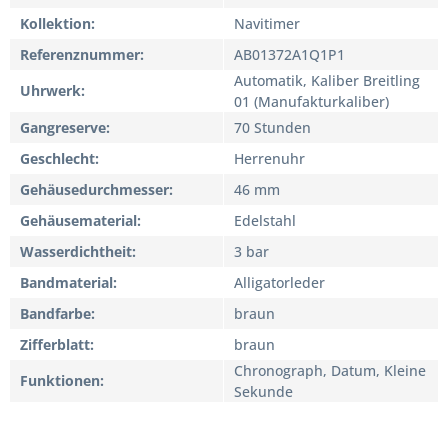
Kollektion
Navitimer
Referenznummer
AB01372A1Q1P1
Automatik, Kaliber Breitling
Uhrwerk
01 (Manufakturkaliber)
Gangreserve
70 Stunden
Geschlecht
Herrenuhr
Gehäusedurchmesser
46 mm
Gehäusematerial
Edelstahl
Wasserdichtheit
3 bar
Bandmaterial
Alligatorleder
Bandfarbe
braun
Zifferblatt
braun
Chronograph, Datum, Kleine
Funktionen
Sekunde