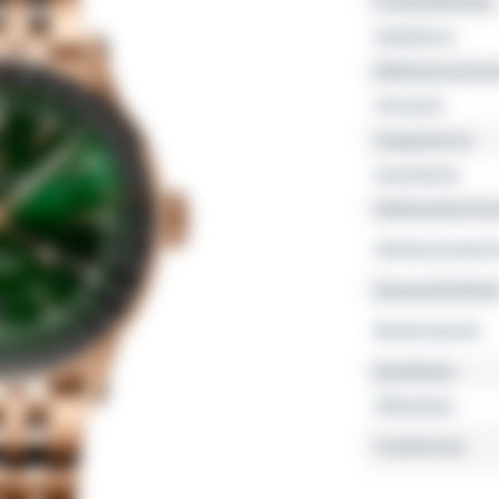
Produktfamilie
Kollektion
Referenznumme
Uhrwerk
Gangreserve
Geschlecht
Gehäusedurchm
Gehäusemateria
Wasserdichtheit
Bandmaterial
Bandfarbe
Zifferblatt
Funktionen