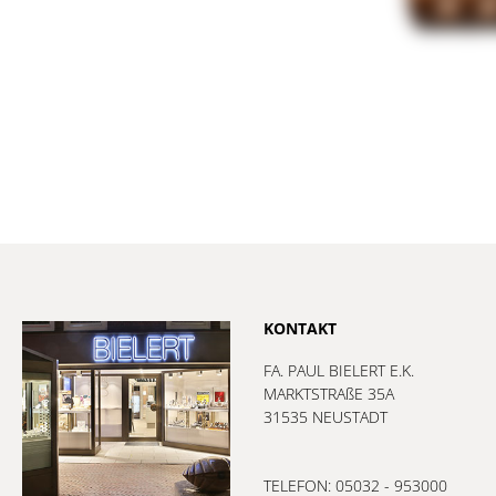
KONTAKT
FA. PAUL BIELERT E.K.
MARKTSTRAßE 35A
31535 NEUSTADT
TELEFON: 05032 - 953000