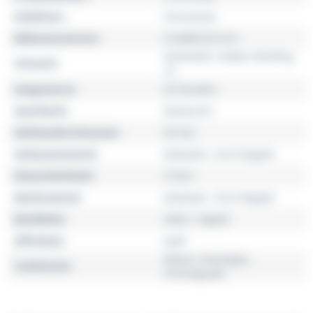
Kollektion
Chronomat
Referenznummer
U10380101A1U1
Automatik, Kaliber Breitling
Uhrwerk
10
Gangreserve
42 Stunden
Geschlecht
Damenuhr
Gehäusedurchmesser
36 mm
Gehäusematerial
Edelstahl, 18 Kt Rotgold
Wasserdichtheit
10 bar
Bandmaterial
Edelstahl, 18 Kt Rotgold
Bandfarbe
silber, rotgold
Zifferblatt
weiß
Datum, Dreizeiger,
Funktionen
Chronograph