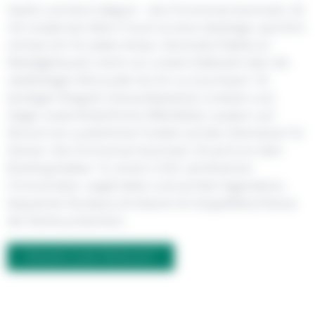
Stylish und doch elegant – die Chronomat Automatic 36
mit modernem Retro-Touch ist eine vielseitige, sportlich-
schicke Uhr für jeden Anlass. Die breite Palette an
Metallgehäusen reicht von coolem Edelstahl über die
zweifarbigen Allrounder bis hin zu luxuriösem 18-
karätigen Rotgold. Diamantbesetzte Lünetten und
Zeiger sowie farbenfrohe Zifferblätter zaubern auf
Wunsch ein zusätzliches Funkeln auf den Zeitmesser für
Damen. Die Chronomat Automatic 36 wird von dem
Breitling-Kaliber 10, einem COSC-zertifizierten
Chronometer, angetrieben und auf dem legendären,
bequemen Rouleaux-Armband mit Doppelfaltschliesse
der Marke präsentiert.
FRAGEN ZUM PRODUKT?