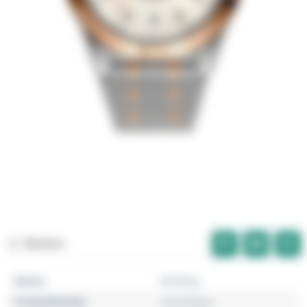
Merken
Marke
Breitling
Produktfamilie
Chronomat