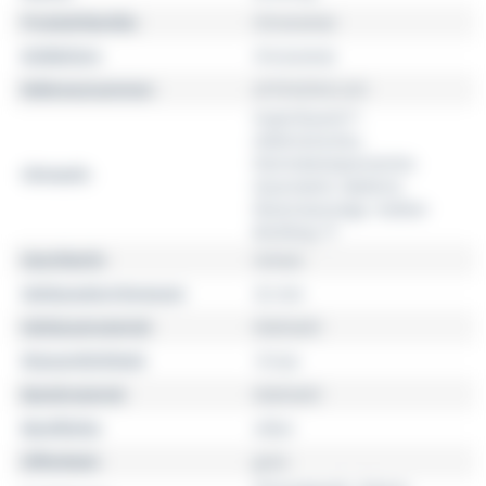
Produktfamilie
Chronomat
Kollektion
Chronomat
Referenznummer
A773107A1L1A1
SuperQuartz™,
elektronisches,
thermokompensiertes
Uhrwerk
Quarzwerk, Batterie-
Reserveanzeige, Kaliber
Breitling 77
Geschlecht
Unisex
Gehäusedurchmesser
32 mm
Gehäusematerial
Edelstahl
Wasserdichtheit
10 bar
Bandmaterial
Edelstahl
Bandfarbe
silber
Zifferblatt
grün