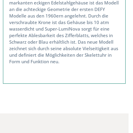
markanten eckigen Edelstahlgehäuse ist das Modell
an die achteckige Geometrie der ersten DEFY
Modelle aus den 1960ern angelehnt. Durch die
verschraubte Krone ist das Gehäuse bis 10 atm
wasserdicht und Super-LumiNova sorgt für eine
perfekte Ablesbarkeit des Zifferblatts, welches in
Schwarz oder Blau erhältlich ist. Das neue Modell
Wichtige Mitteilung
zeichnet sich durch seine absolute Vielseitigkeit aus
und definiert die Möglichkeiten der Skelettuhr in
Form und Funktion neu.
Unser Geschäft schließt zum
31.12.2026
.
Bis dahin sind wir weiterhin wie gewohnt für Sie
da.
Wir bitten darum, dass
Gutscheine bis
einschließlich 31. Dezember 2026
eingelöst
werden.
Eine Einlösung nach diesem Zeitpunkt bzw. eine
Auszahlung des Werts sind leider nicht möglich.