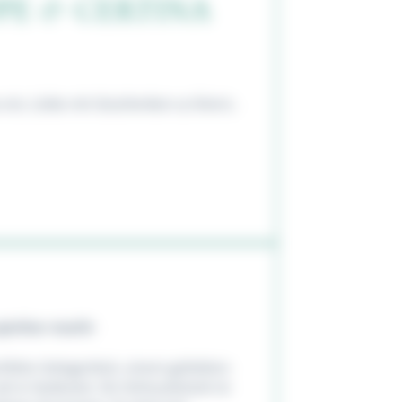
OPE & CERTINA
 ein, Liebe mit Geschenken zu feiern,
spürbar macht
erfekte Gelegenheit, einem geliebten
el er bedeutet. Ein Schmuckstück ist