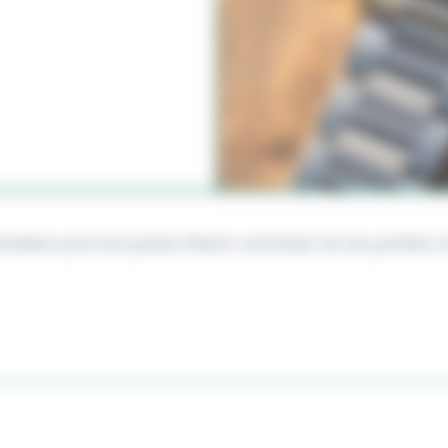
ideen jetzt bei Juwelier Bielert und finden Sie das perfekte Z