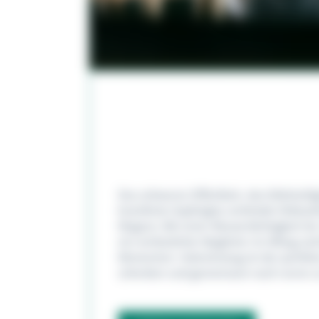
Das schwarze Zifferblatt, das Edelstah
kratzfeste Saphirglas verbinden Robusth
Eleganz. Mit einer Wasserdichtigkeit bis
ein verlässlicher Begleiter im Alltag u
Momenten. Valentinstag ist der perfekte
schenken und gemeinsam nach vorne zu