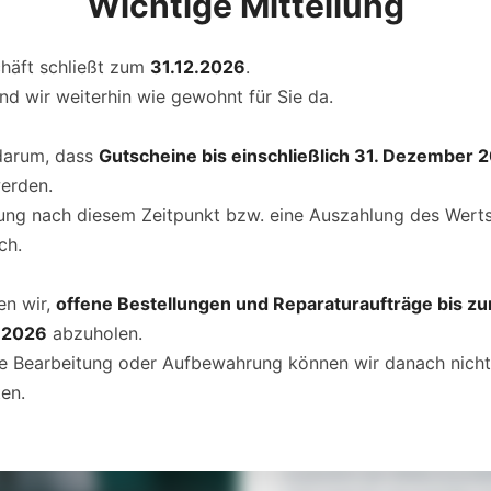
Wichtige Mitteilung
häft schließt zum
31.12.2026
.
Zeit schenken zum Valen
ind wir weiterhin wie gewohnt für Sie da.
 darum, dass
Gutscheine bis einschließlich 31. Dezember 
Liebe zeigt sich auch in
miteinander teilt. Eine Uhr 
werden.
Aufmerksamkeit und Zukun
sung nach diesem Zeitpunkt bzw. eine Auszahlung des Werts 
Certina verbindet Schweize
ch.
und ist damit das perfekte
Verlässlichkeit schätzen.
en wir,
offene Bestellungen und Reparaturaufträge bis zu
 2026
abzuholen.
Ausgestattet mit dem Pow
re Bearbeitung oder Aufbewahrung können wir danach nich
die Uhr ihre Energie aus 
en.
bietet eine Gangreserve v
dass sie auch nach mehrer
weiterläuft. Die innovativ
zusätzlich die Widerstand