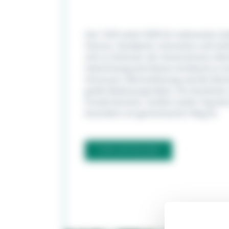
Seit 1929 steht FOPE für italienische G
Vicenza. Handwerk, Innovation und zeit
sich zu Schmuck, der Generationen üb
Valentinstag wird dieses Armband zu e
Vertrauen, Wertschätzung und die klein
große Bedeutung haben. Ein Geschenk, 
Freude bereitet, sondern jeden Tag dar
besonders ein gemeinsamer Weg ist.
FOPE ENTDECKEN