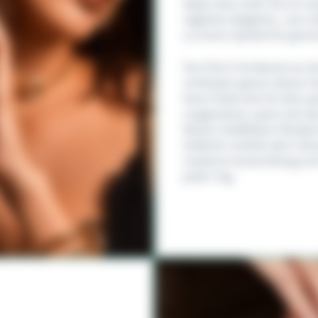
dabei weit mehr als ein sc
täglichen Begleiter, zum s
zu einem Symbol für geme
Das Flex’it Armband aus d
verkörpert genau diesen G
Karat Gold und mit dem pa
ausgestattet, passt sich 
kleiner Goldfedern flexib
Geflecht verleiht dem Sch
moderne Ausstrahlung und 
jeden Tag.