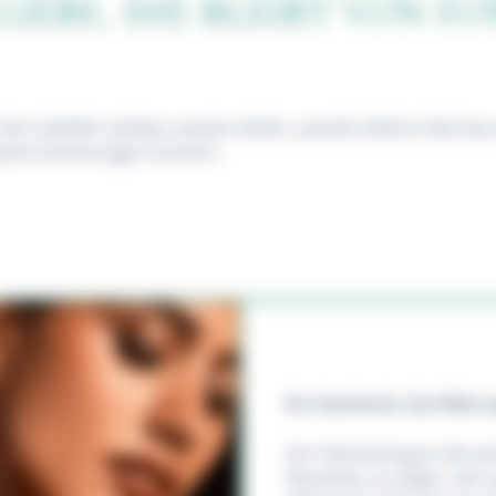
LIEBE, DIE BLEIBT VON F
 dem Gefühle sichtbar werden dürfen. Juwelier Bielert lädt dazu
same Erinnerungen erinnern.
Ein Geschenk, das Nähe 
Der Valentinstag ist die p
Menschen zu zeigen, wie vi