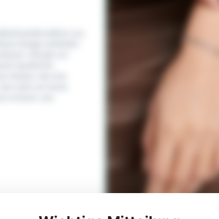
oldschmiedetradition aus
loses Design verbinden
erdauert. Gerade am
inem Symbol für
en Gesten, die eine
das nicht nur heute
an erinnert, wie