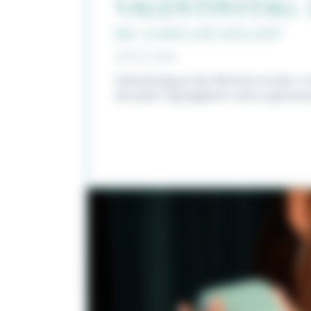
VALENTINSTAG: 
BEI JUWELIER BIELERT
09.02.2026
Valentinstag ist der Moment im Jahr, in
die jeden Tag begleiten und an gemein