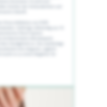
hönes Accessoire. Es wird zum
tillen Zeichen der Verbundenheit und
insame Zukunft.
er Prima Kollektion von FOPE
edanken. Gefertigt vollständig aus 18
tentierten Flex’it System
das Armband dank mikroskopisch
el dem Handgelenk an. Das zweifarbige
muckstück eine elegante, zugleich
macht es zu einem Begleiter für