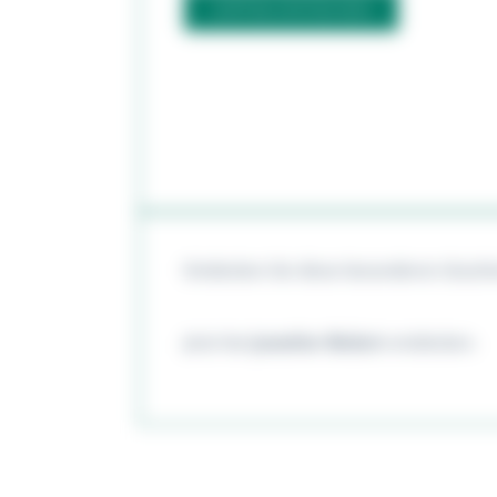
CERTINA ENTDECKEN
Entdecken Sie diese besonderen Geschenk
Jetzt bei
Juwelier Bielert
entdecken.