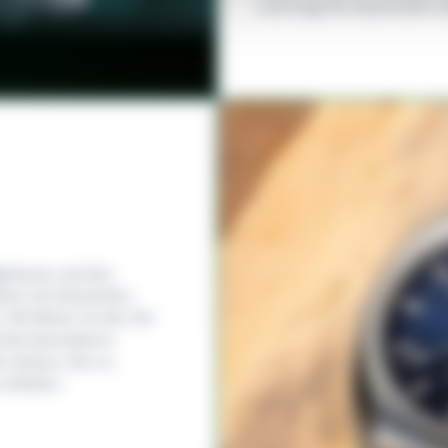
und sorgt für dauerhafte 
lgehäuse und das
eit mit klassischer
 100 Meter ist die Uhr
nd bei besonderen
 Anlass, Zeit zu
 blicken.