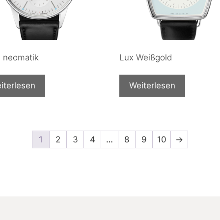
n neomatik
Lux Weißgold
iterlesen
Weiterlesen
1
2
3
4
…
8
9
10
→