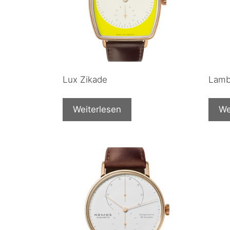
Lux Zikade
Lamb
Weiterlesen
We