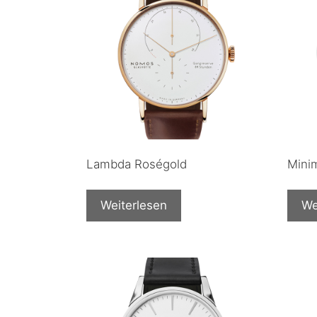
Lambda Roségold
Mini
Weiterlesen
We