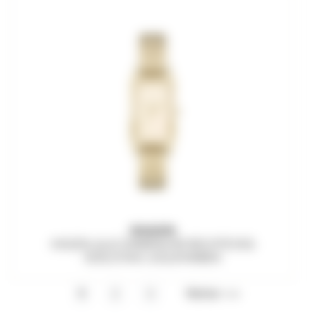
SKAGEN
HAGEN LILLE DAMENUHR RECHTECKIG
EDELSTAHL GOLDFARBEN
Weiter >>
1
2
3