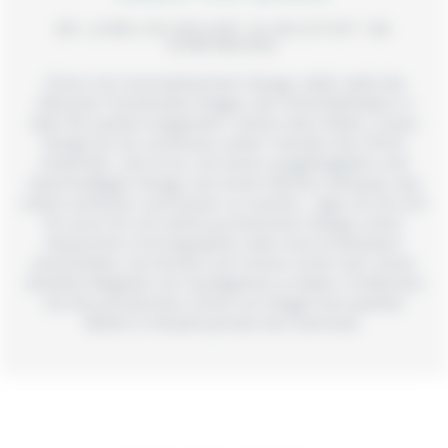
BEI JUWELIER BIELERT IN NEUSTADT AM
RÜBENBERGE
Uhren mit minimalistischem Design, dafür steht die
dänische Trendmarke Skagen, die Uhrenliebhaber in
über 80 Ländern begeistert. Getreu dem Motto „Gutes
Design für ein schöneres Leben“ werden die Uhren
entworfen. Ziel ist es, mit einem ausgeklügelten und
zweckmäßigen Design, wie einem flachen Gehäuse, das
Leben einfacher und besser zu machen.
Egal, ob Sie sich
für eine Uhr mit zeitlos-puristischem Design, einen
klassischen Chronographen oder eine Smartwatch
entscheiden, Sie können sich immer sicher sein, einen
stilvollen Begleiter am Handgelenk zu haben. Entdecken
Sie die puristischen Uhren von Skagen bei Juwelier
Bielert in Niedersachsen bei Hannover.