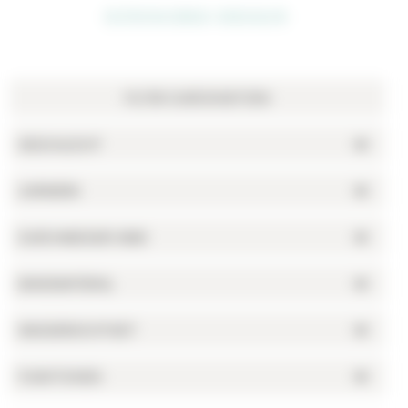
DÄNISCHES DESIGN
GESCHLECHT
UHRWERK
DURCHMESSER (MM)
BANDMATERIAL
WASSERDICHTHEIT
FUNKTIONEN