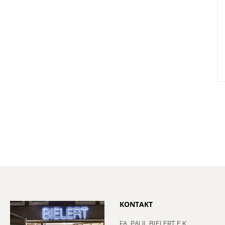
KONTAKT
FA. PAUL BIELERT E.K.