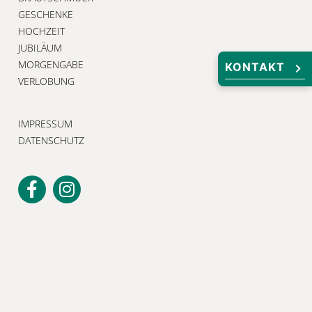
GESCHENKE
HOCHZEIT
JUBILÄUM
MORGENGABE
KONTAKT
VERLOBUNG
IMPRESSUM
DATENSCHUTZ
Unser Newsletter
Melden Sie sich jetzt an, um keine
Neuigkeiten und exklusiven Angebote