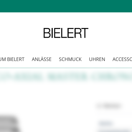
M BIELERT
ANLÄSSE
SCHMUCK
UHREN
ACCESSO
CO‑AXIAL MASTER CHRON
Merken
Marke