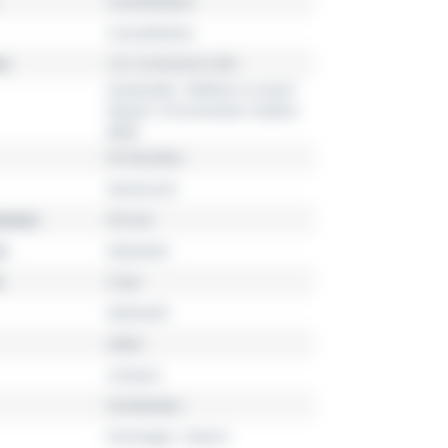
Constellation
Constellation
r
131.10.39.20.01.001
Automatik, OMEGA Co-Axial
Master Chronometer-Kaliber
8800
55 Stunden
Damenuhr
esser
39 mm
l
Edelstahl
5 bar
Edelstahl
silber
schwarz
Sichtboden
Dreizeiger, Datum