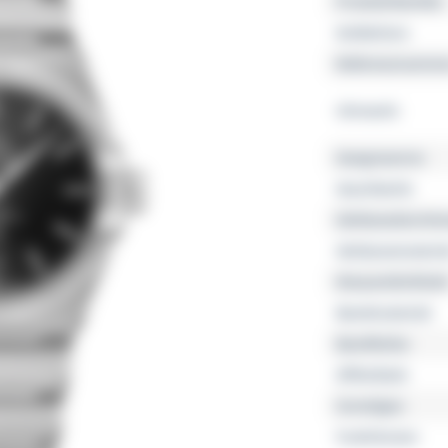
Produktfamilie
Kollektion
Referenznumme
Uhrwerk
Gangreserve
Geschlecht
Gehäusedurchm
Gehäusemateria
Wasserdichtheit
Bandmaterial
Bandfarbe
Zifferblatt
Sonstiges
Funktionen