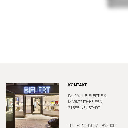
KONTAKT
FA. PAUL BIELERT E.K.
MARKTSTRAßE 35A
31535 NEUSTADT
TELEFON: 05032 - 953000