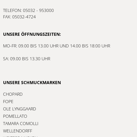
Zudem bitten wir,
offene Bestellungen und
TELEFON: 05032 - 953000
Reparaturaufträge bis zum 31. Dezember 2026
FAX: 05032-4724
abzuholen.
Eine weitere Bearbeitung oder Aufbewahrung
UNSERE ÖFFNUNGSZEITEN:
können wir danach nicht mehr gewährleisten.
MO-FR: 09.00 BIS 13.00 UHR UND 14.00 BIS 18:00 UHR
SA: 09.00 BIS 13.30 UHR
UNSERE SCHMUCKMARKEN
CHOPARD
FOPE
OLE LYNGGAARD
POMELLATO
TAMARA COMOLLI
WELLENDORFF