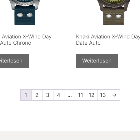
 Aviation X-Wind Day
Khaki Aviation X-Wind Da
 Auto Chrono
Date Auto
iterlesen
Weiterlesen
1
2
3
4
…
11
12
13
→