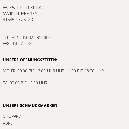
Eine Einlösung nach diesem Zeitpunkt bzw. eine
KONTAKT
Auszahlung des Werts sind leider nicht möglich.
FA. PAUL BIELERT E.K.
MARKTSTRAßE 35A
Zudem bitten wir,
offene Bestellungen und
31535 NEUSTADT
Reparaturaufträge bis zum 31. Dezember 2026
abzuholen.
Eine weitere Bearbeitung oder Aufbewahrung
TELEFON: 05032 - 953000
können wir danach nicht mehr gewährleisten.
FAX: 05032-4724
UNSERE ÖFFNUNGSZEITEN:
MO-FR: 09.00 BIS 13.00 UHR UND 14.00 BIS 18:00 UHR
SA: 09.00 BIS 13.30 UHR
UNSERE SCHMUCKMARKEN
CHOPARD