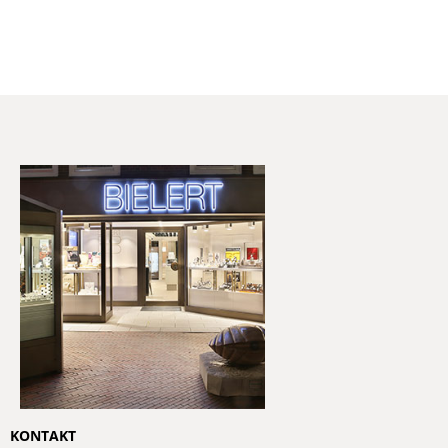
Wichtige Mitteilung
Unser Geschäft schließt zum
31.12.2026
.
Bis dahin sind wir weiterhin wie gewohnt für Sie
da.
Wir bitten darum, dass
Gutscheine bis
einschließlich 31. Dezember 2026
eingelöst
werden.