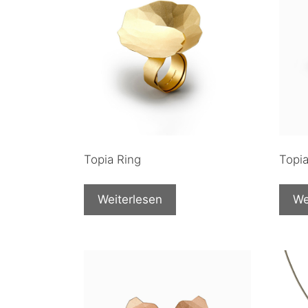
Topia Ring
Topia
Weiterlesen
We