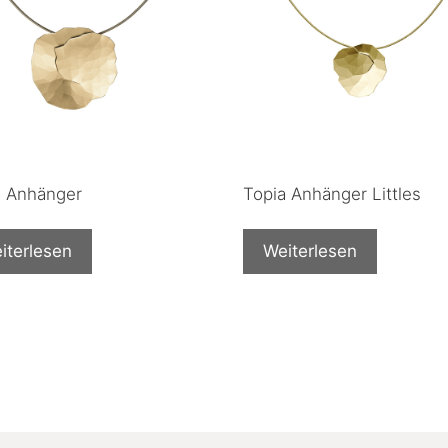
a Anhänger
Topia Anhänger Littles
iterlesen
Weiterlesen