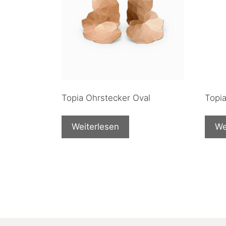
Topia Ohrstecker Oval
Topi
Weiterlesen
We