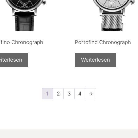
ofino Chronograph
Portofino Chronograph
iterlesen
Weiterlesen
1
2
3
4
→