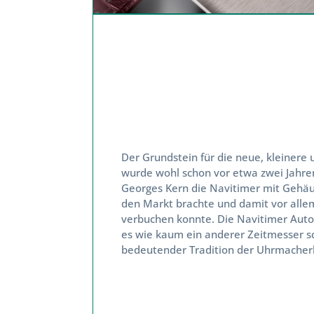
Wir bitten
eingelöst 
Eine Einlö
nicht mögli
Zudem bitt
Dezember
Der Grundstein für die neue, kleinere u
Eine weite
wurde wohl schon vor etwa zwei Jahren g
Georges Kern die Navitimer mit Gehäu
gewährleist
den Markt brachte und damit vor allem 
verbuchen konnte. Die Navitimer Automa
es wie kaum ein anderer Zeitmesser sch
bedeutender Tradition der Uhrmacherku