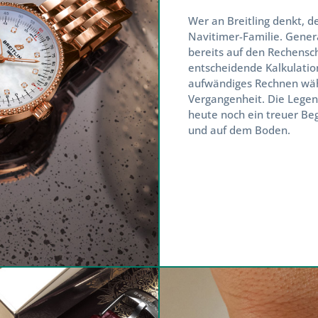
Wer an Breitling denkt, de
Navitimer-Familie. Generat
bereits auf den Rechensch
entscheidende Kalkulation
aufwändiges Rechnen währe
Vergangenheit. Die Legend
heute noch ein treuer Begl
und auf dem Boden.