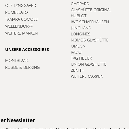
CHOPARD
OLE LYNGGAARD
GLASHÜTTE ORIGINAL
POMELLATO
HUBLOT
TAMARA COMOLLI
IWC SCHAFFHAUSEN
WELLENDORFF
JUNGHANS
WEITERE MARKEN
LONGINES
NOMOS GLASHÜTTE
OMEGA
UNSERE ACCESSOIRES
RADO
TAG HEUER
MONTBLANC
UNION GLASHÜTTE
ROBBE & BERKING
ZENITH
WEITERE MARKEN
er Newsletter
en Sie sich jetzt an, um keine Neuigkeiten und exklusiven Angebote