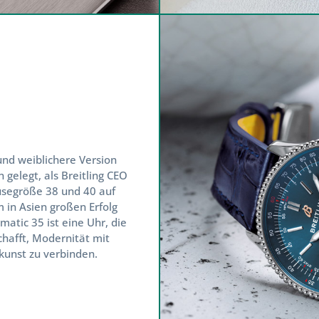
 darum, dass
Gutscheine bis einschließlich 31. Dezember 
werden.
sung nach diesem Zeitpunkt bzw. eine Auszahlung des Werts 
ch.
en wir,
offene Bestellungen und Reparaturaufträge bis zu
 2026
abzuholen.
nd weiblichere Version
re Bearbeitung oder Aufbewahrung können wir danach nich
elegt, als Breitling CEO
segröße 38 und 40 auf
en.
in Asien großen Erfolg
tic 35 ist eine Uhr, die
afft, Modernität mit
nst zu verbinden.