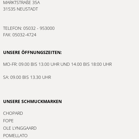
Auszahlung des Werts sind leider nicht möglich.
31535 NEUSTADT
Zudem bitten wir,
offene Bestellungen und
TELEFON: 05032 - 953000
Reparaturaufträge bis zum 31. Dezember 2026
FAX: 05032-4724
abzuholen.
Eine weitere Bearbeitung oder Aufbewahrung
UNSERE ÖFFNUNGSZEITEN:
können wir danach nicht mehr gewährleisten.
MO-FR: 09.00 BIS 13.00 UHR UND 14.00 BIS 18:00 UHR
SA: 09.00 BIS 13.30 UHR
UNSERE SCHMUCKMARKEN
CHOPARD
FOPE
OLE LYNGGAARD
POMELLATO