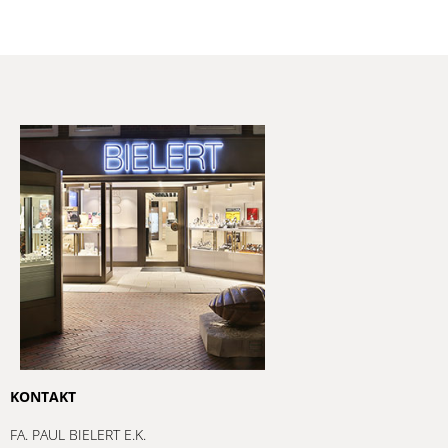
Wichtige Mitteilung
Unser Geschäft schließt zum
31.12.2026
.
Bis dahin sind wir weiterhin wie gewohnt für Sie
da.
Wir bitten darum, dass
Gutscheine bis
KONTAKT
einschließlich 31. Dezember 2026
eingelöst
werden.
FA. PAUL BIELERT E.K.
Eine Einlösung nach diesem Zeitpunkt bzw. eine
MARKTSTRAßE 35A