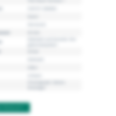
TAG Heuer Formula 1
r
CAZ1011.BA0842
Quarz
Herrenuhr
esser
43 mm
Edelstahl und Keramik, fein
l
gebürstet/poliert
20 bar
Edelstahl
silber
schwarz
Chronograph, Datum,
Dreizeiger
M PRODUKT?