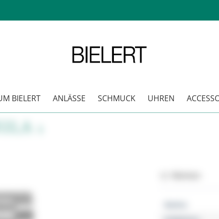
M BIELERT
ANLÄSSE
SCHMUCK
UHREN
ACCESSO
ULA 1
Merken
Marke