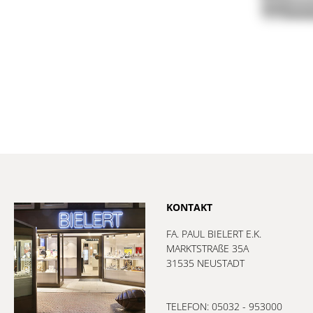
KONTAKT
FA. PAUL BIELERT E.K.
MARKTSTRAßE 35A
31535 NEUSTADT
TELEFON: 05032 - 953000