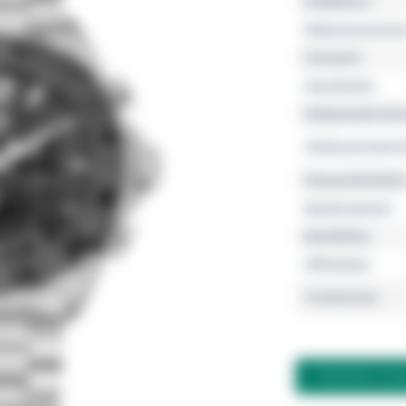
Kollektion
Referenznumme
Uhrwerk
Geschlecht
Gehäusedurchm
Gehäusemateria
Wasserdichtheit
Bandmaterial
Bandfarbe
Zifferblatt
Funktionen
FRAGEN ZU