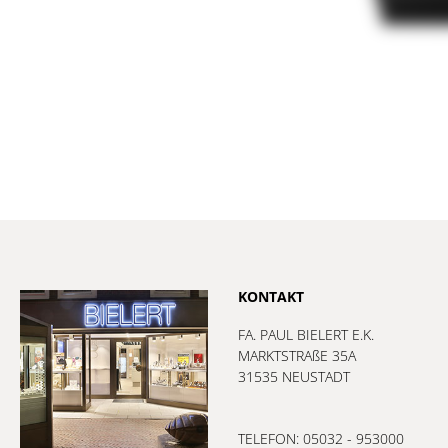
KONTAKT
FA. PAUL BIELERT E.K.
MARKTSTRAßE 35A
31535 NEUSTADT
TELEFON: 05032 - 953000