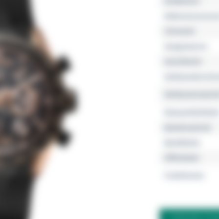
Kollektion
Referenznumme
Uhrwerk
Gangreserve
Geschlecht
Gehäusedurchm
Gehäusemateria
Wasserdichtheit
Bandmaterial
Bandfarbe
Zifferblatt
Funktionen
FRAGEN ZU