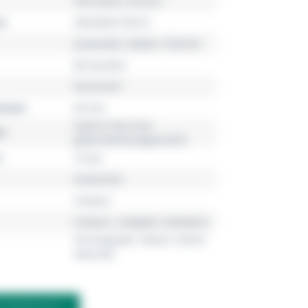
TAG Heuer Carrera
r
CBU2050.FT6273
Automatik, Kaliber TH20-00
80 Stunden
Herrenuhr
esser
44 mm
Gold & Titan Fein
l
gebürstet/Sandgestrahlt
10 bar
Kautschuk
schwarz
schwarz, roségold, skelettiert
Chronograph, Datum, Kleine
Sekunde
M PRODUKT?