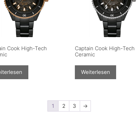
ain Cook High-Tech
Captain Cook High-Tech
mic
Ceramic
iterlesen
Weiterlesen
1
2
3
→