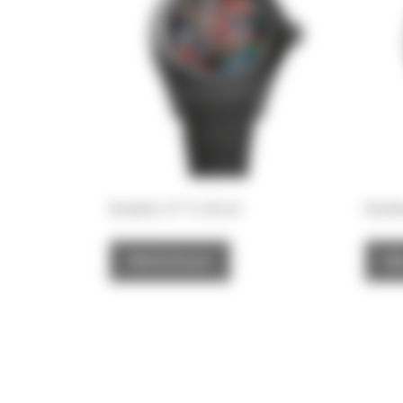
Bubble 47 X Aiiroh
Bubb
Weiterlesen
We