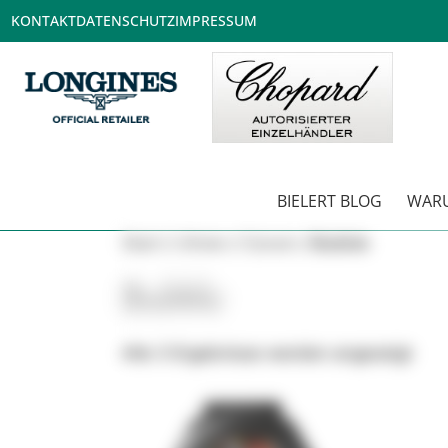
KONTAKT
DATENSCHUTZ
IMPRESSUM
BIELERT BLOG
WARU
Start
/
Uhren
/
Corum
/ Bubble
Bubble
Alle 3 Ergebnisse werden angezeigt