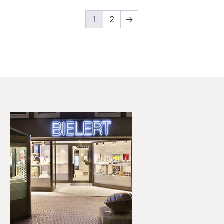
1
2
→