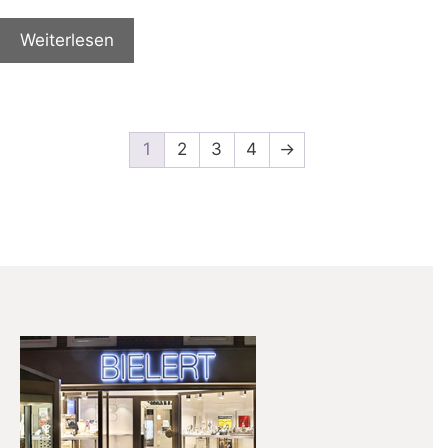
Weiterlesen
1
2
3
4
→