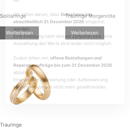
Wir bitten darum, dass
Gutscheine bis
Solitärringe
Trauringe Morgenröte
einschließlich 31. Dezember 2026
eingelöst
werden.
Weiterlesen
Weiterlesen
Eine Einlösung nach diesem Zeitpunkt bzw. eine
Auszahlung des Werts sind leider nicht möglich.
Zudem bitten wir,
offene Bestellungen und
Reparaturaufträge bis zum 31. Dezember 2026
abzuholen.
Eine weitere Bearbeitung oder Aufbewahrung
können wir danach nicht mehr gewährleisten.
Trauringe