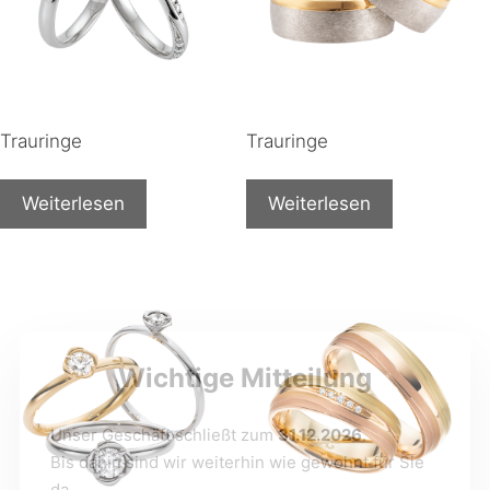
Trauringe
Trauringe
Weiterlesen
Weiterlesen
Wichtige Mitteilung
Unser Geschäft schließt zum
31.12.2026
.
Bis dahin sind wir weiterhin wie gewohnt für Sie
da.